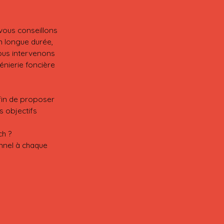
vous conseillons
n longue durée,
Nous intervenons
énierie foncière
fin de proposer
s objectifs
ch ?
nnel à chaque