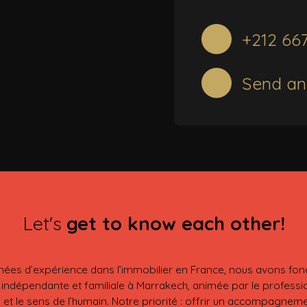
+212 66
Send an
Let's
get to know each other!
nnées d’expérience dans l’immobilier en France, nous avons fo
 indépendante et familiale à Marrakech, animée par le professio
et le sens de l’humain. Notre priorité : offrir un accompagnem