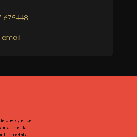
7 675448
 email
ndé une agence
nnalisme, la
ent immobilier