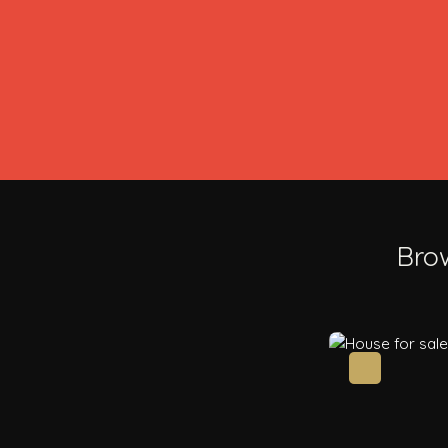
Bro
New