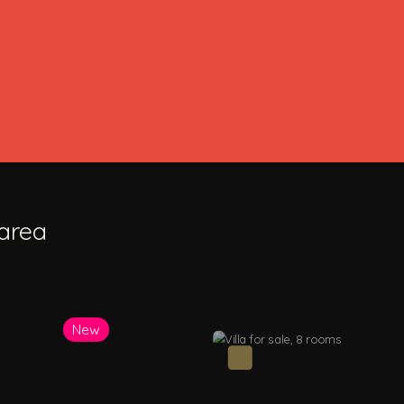
 area
Price drop