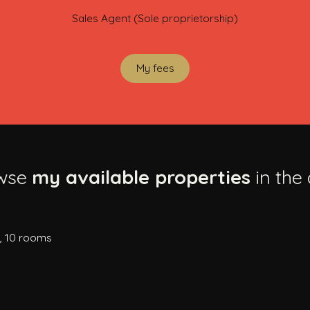
Sales Agent (Sole proprietorship)
My fees
wse
my available properties
in the