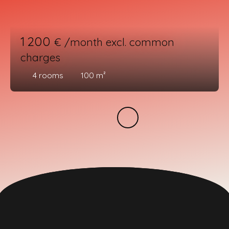
1 200
€ /month excl. common
charges
4
rooms
100
m²