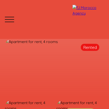
Rented
HOME
BUY
RENT
WHY CHOOSE US?
Mettre votre bien en location