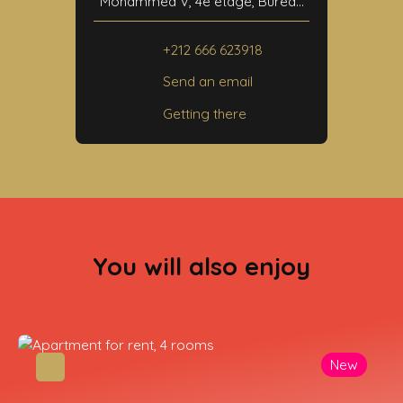
Mohammed V, 4e étage, Bureau
N°24
40000 Marrakech
+212 666 623918
Send an email
Getting there
You will also enjoy
New