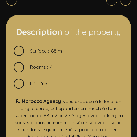
Description
of the property
Surface
:
88
m²
Rooms
:
4
Lift
:
Yes
FJ Morocco Agency
, vous propose à la location
longue durée, cet appartement meublé d'une
superficie de 88 m2 au 2e étages avec parking en
sous-sol dans un immeuble sécurisé avec piscine,
situé dans le quartier Guéliz, proche du coiffeur
Dessange et de l'hôtel Plaza Marrakech.