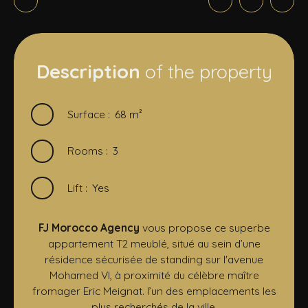
Description
of the property
Surface
:
68
m²
Rooms
:
3
Lift
:
Yes
FJ Morocco Agency
vous propose ce superbe
appartement T2 meublé, situé au sein d’une
résidence sécurisée de standing sur l'avenue
Mohamed VI, à proximité du célèbre maître
fromager Eric Meignat. l’un des emplacements les
plus recherchés de la ville.