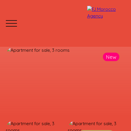
New
HOME
BUY
RENT
WHY CHOOSE US?
Mettre votre bien en location