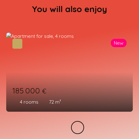
You will also enjoy
New
185 000
€
4
rooms
72
m²