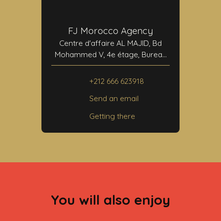
FJ Morocco Agency
Centre d'affaire AL MAJID, Bd
Mohammed V, 4e étage, Bureau
N°24
40000 Marrakech
+212 666 623918
Send an email
Getting there
You will also enjoy