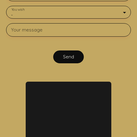
You wish
-
Your message
Send