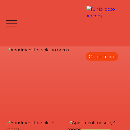
Opportunity
HOME
BUY
RENT
WHY CHOOSE US?
Mettre votre bien en location