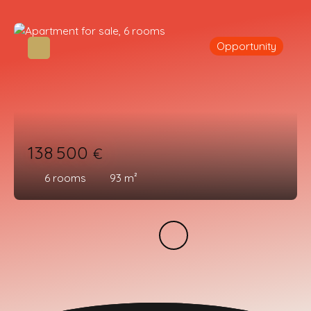
Opportunity
138 500
€
6
rooms
93
m²