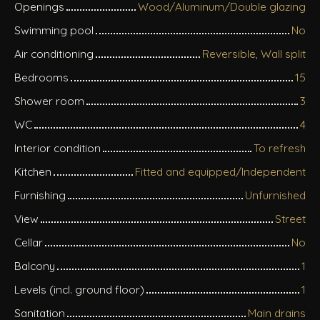
Openings
Wood/Aluminum/Double glazing
Swimming pool
No
Air conditioning
Reversible, Wall split
Bedrooms
15
Shower room
3
WC
4
Interior condition
To refresh
Kitchen
Fitted and equipped/Independent
Furnishing
Unfurnished
View
Street
Cellar
No
Balcony
1
Levels (incl. ground floor)
1
Sanitation
Main drains