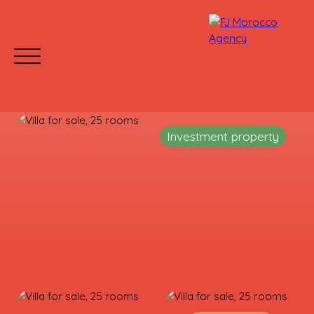
Investment property
HOME
BUY
RENT
WHY CHOOSE US?
Mettre votre bien en location