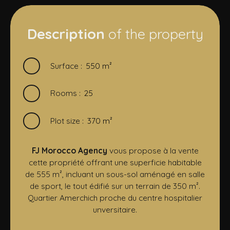
Description
of the property
Surface
:
550
m²
Rooms
:
25
Plot size
:
370
m²
FJ Morocco Agency
vous propose à la vente
cette propriété offrant une superficie habitable
de 555 m², incluant un sous-sol aménagé en salle
de sport, le tout édifié sur un terrain de 350 m².
Quartier Amerchich proche du centre hospitalier
unversitaire.