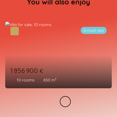
You will also enjoy
A must see
1 856 900
€
10
rooms
650
m²