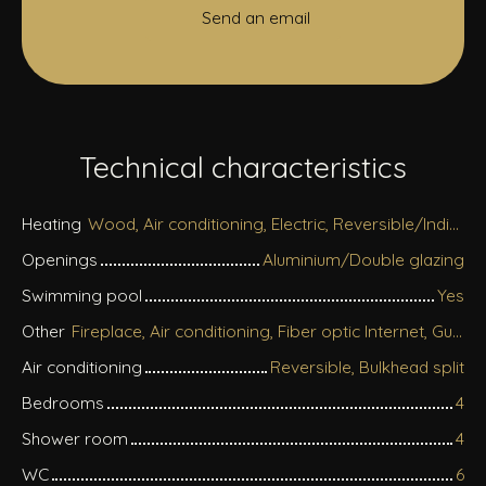
Send an email
Technical characteristics
Heating
Wood, Air conditioning, Electric, Reversible/Individual
Openings
Aluminium/Double glazing
Swimming pool
Yes
Other
Fireplace, Air conditioning, Fiber optic Internet, Guardian, Motorized gate, Videophone, Electric shutters
Air conditioning
Reversible, Bulkhead split
Bedrooms
4
Shower room
4
WC
6