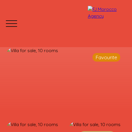
Favourite
HOME
BUY
RENT
WHY CHOOSE US?
Mettre votre bien en location