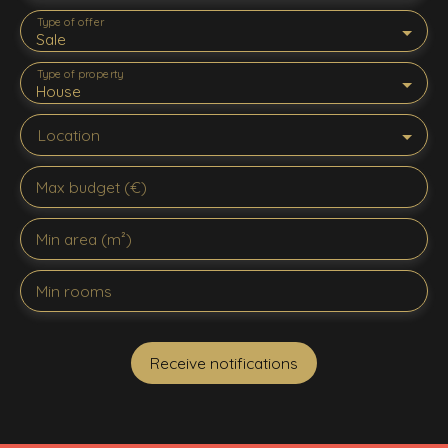
Type of offer
Sale
Type of property
House
Location
Max budget (€)
Min area (m²)
Min rooms
Receive notifications