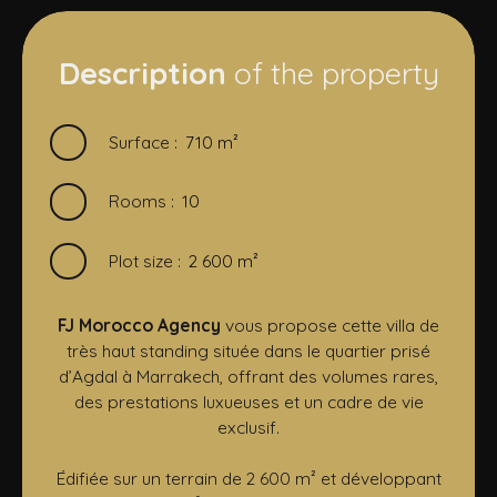
Description
of the property
Surface
:
710
m²
Rooms
:
10
Plot size
:
2 600
m²
FJ Morocco Agency
vous propose cette villa de
très haut standing située dans le quartier prisé
d’Agdal à Marrakech, offrant des volumes rares,
des prestations luxueuses et un cadre de vie
exclusif.
Édifiée sur un terrain de 2 600 m² et développant