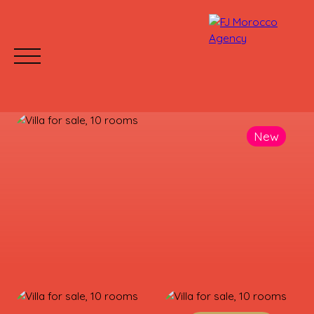
New
HOME
BUY
RENT
WHY CHOOSE US?
Mettre votre bien en location