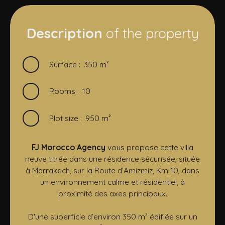
Description
of the property
Surface
:
350
m²
Rooms
:
10
Plot size
:
950
m²
FJ Morocco Agency
vous propose cette villa
neuve titrée dans une résidence sécurisée, située
à Marrakech, sur la Route d’Amizmiz, Km 10, dans
un environnement calme et résidentiel, à
proximité des axes principaux.
D'une superficie d’environ 350 m² édifiée sur un