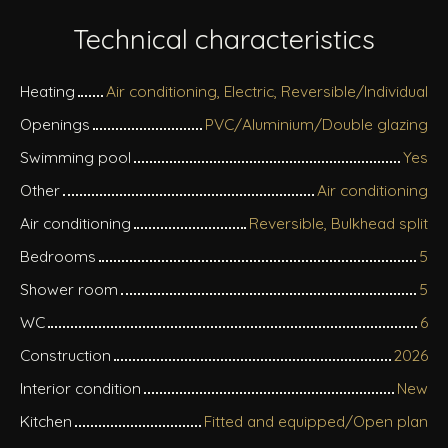
Technical characteristics
Heating
Air conditioning, Electric, Reversible/Individual
Openings
PVC/Aluminium/Double glazing
Swimming pool
Yes
Other
Air conditioning
Air conditioning
Reversible, Bulkhead split
Bedrooms
5
Shower room
5
WC
6
Construction
2026
Interior condition
New
Kitchen
Fitted and equipped/Open plan