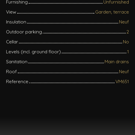
Furnishing
Unfurnished
View
Garden, terrace
Insulation
Neuf
Outdoor parking
2
Cellar
No
Levels (incl. ground floor)
1
Sanitation
Main drains
Roof
Neuf
Reference
VM651