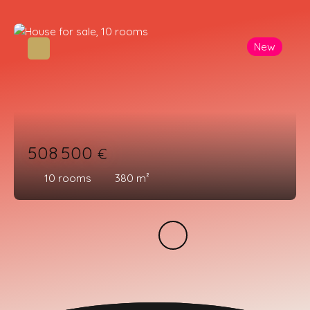
New
508 500
€
10
rooms
380
m²