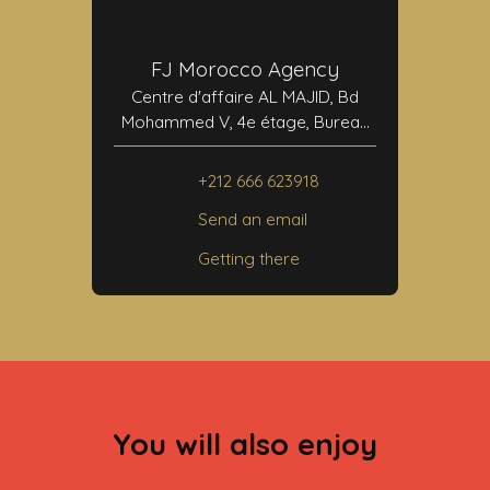
FJ Morocco Agency
Centre d'affaire AL MAJID, Bd
Mohammed V, 4e étage, Bureau
N°24
40000 Marrakech
+212 666 623918
Send an email
Getting there
You will also enjoy