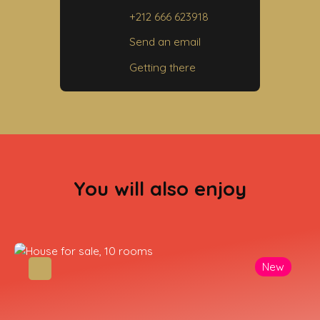
40000 Marrakech
+212 666 623918
Send an email
Getting there
You will also enjoy
New