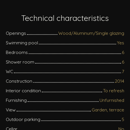
Technical characteristics
Openings
Wood/Aluminum/Single glazing
Swimming pool
Yes
Bedrooms
6
Shower room
6
WC
7
Construction
2014
Interior condition
To refresh
Furnishing
Unfurnished
View
Garden, terrace
Outdoor parking
5
Cellar
No