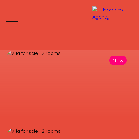
New
HOME
BUY
RENT
WHY CHOOSE US?
Mettre votre bien en location