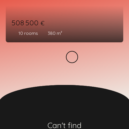
508 500
€
10
rooms
380
m²
Can't find