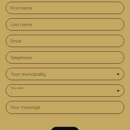
First name
Last name
Email
Telephone
Your municipality
You wish
-
Your message