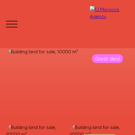
Great deal
HOME
BUY
RENT
WHY CHOOSE US?
Mettre votre bien en location