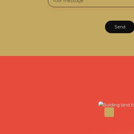
Your message
Send