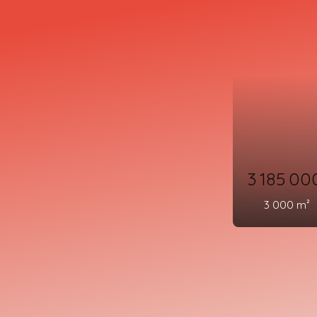
3 185 0
3 000
m²