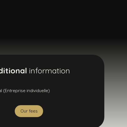
itional
information
(Entreprise individuelle)
Our fees