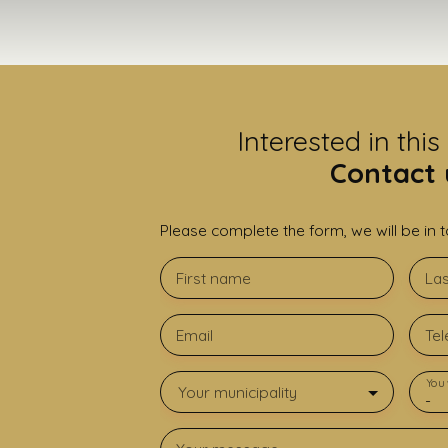
Interested in this
Contact 
Please complete the form, we will be in t
First name
La
Email
Te
You 
Your municipality
-