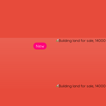
New
OME
BUY
RENT
WHY CHOOSE US?
BLOG