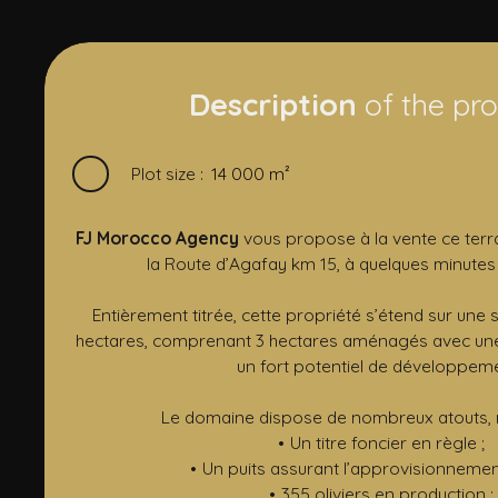
Description
of the pr
Plot size
:
14 000
m²
FJ Morocco Agency
vous propose à la vente ce terra
la Route d’Agafay km 15, à quelques minutes
Entièrement titrée, cette propriété s’étend sur une s
hectares, comprenant 3 hectares aménagés avec une vi
un fort potentiel de développeme
Le domaine dispose de nombreux atouts,
Un titre foncier en règle ;
Un puits assurant l’approvisionnemen
355 oliviers en production ;