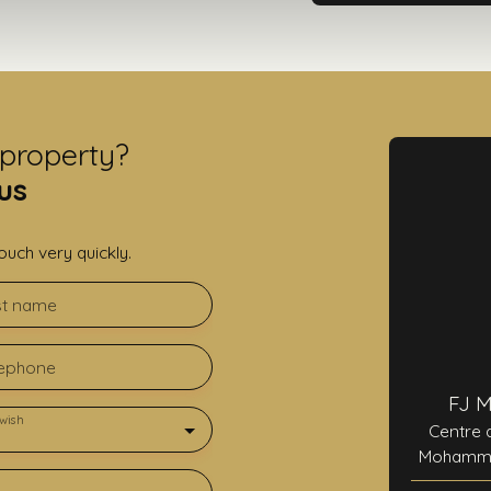
 property?
us
ouch very quickly.
st name
lephone
FJ 
wish
Centre 
Mohammed