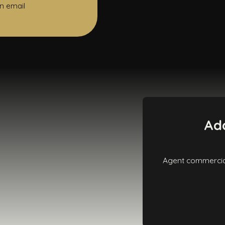
n email
Add
Agent commercial 