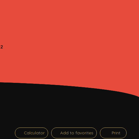
²
Calculator
Add to favorites
Print