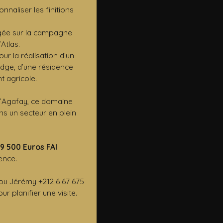
onnaliser les finitions
gée sur la campagne
Atlas.
r la réalisation d’un
odge, d’une résidence
t agricole.
d’Agafay, ce domaine
ans un secteur en plein
79 500 Euros FAI
ence.
 ou Jérémy +212 6 67 675
r planifier une visite.