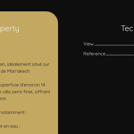
operty
Tec
View
Reference
in, idéalement situé sur
 de Marrakech.
uperficie d’environ 14
lla semi-finie, offrant
nt.
 notamment :
t en eau ;