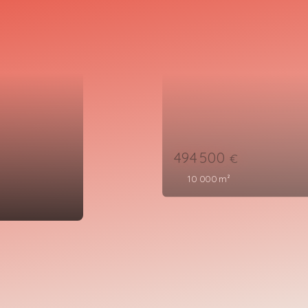
494 500
€
10 000
m²