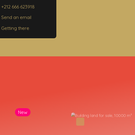
0000 Marrakech
+212 666 623918
Send an email
Getting there
New