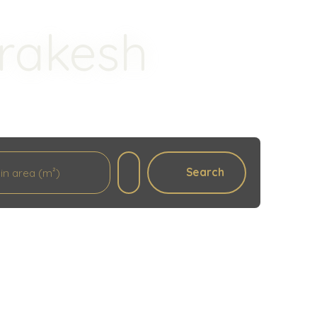
rrakesh
Search
in area (m²)