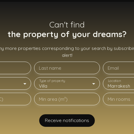
Can't find
the property of your dreams?
ny more properties corresponding to your search by subscribin
alert!
Last name
Email
Type of property
Location
Villa
Marrakesh
€)
Min area (m²)
Min rooms
Receive notifications