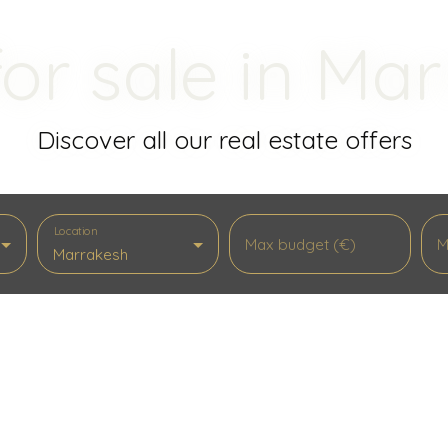
 for sale in Ma
Discover all our real estate offers
Location
Max budget (€)
M
Marrakesh