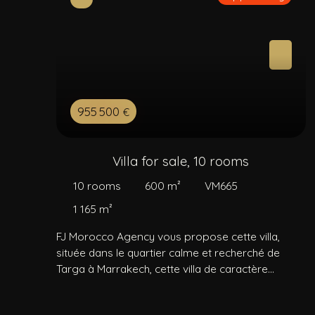
955 500
€
Villa for sale, 10 rooms
10
rooms
600
m²
VM665
1 165
m²
FJ Morocco Agency vous propose cette villa,
située dans le quartier calme et recherché de
Targa à Marrakech, cette villa de caractère
développe environ 600 m² habitables sur un
terrain de 1 165 m², offrant un cadre de vie