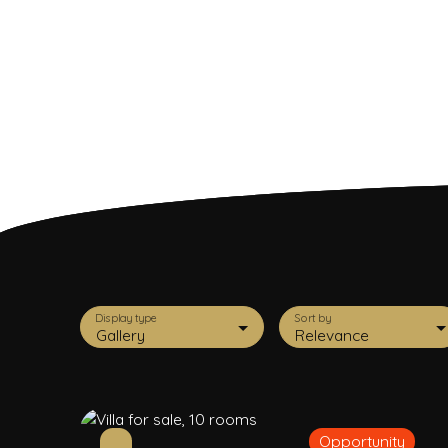
Display type
Sort by
Gallery
Relevance
Opportunity