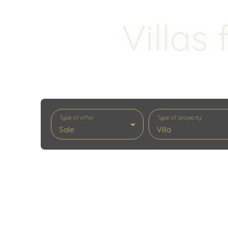
Villas
Type of offer
Type of property
Sale
Villa