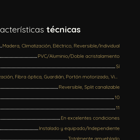
acterísticas
técnicas
Madera, Climatización, Eléctrico, Reversible/Individual
PVC/Aluminio/Doble acristalamiento
Sí
Chimenea, Climatización, Fibra óptica, Guardián, Portón motorizado, Videófono
Reversible, Split canalizable
10
11
En excelentes condiciones
Instalado y equipado/Independiente
Totalmente amueblado