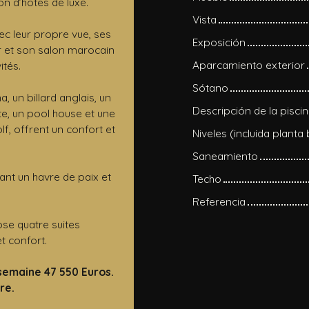
n d’hôtes de luxe.
Vista
vec leur propre vue, ses
Exposición
er et son salon marocain
Aparcamiento exterior
ités.
Sótano
, un billard anglais, un
Descripción de la pisci
e, un pool house et une
lf, offrent un confort et
Niveles (incluida planta
Saneamiento
éant un havre de paix et
Techo
Referencia
ose quatre suites
t confort.
a semaine 47 550 Euros.
re.