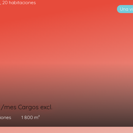
/mes Cargos excl.
ones
350
m²