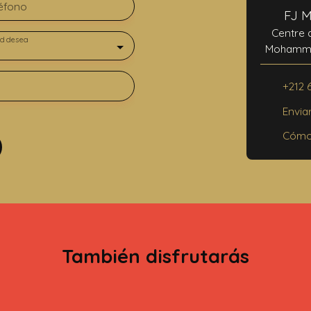
éfono
FJ 
Centre 
d desea
Mohammed
4
+212 
Envia
Cómo 
También disfrutarás