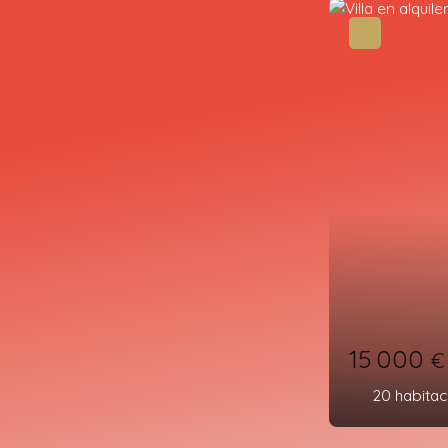
Una visita obligada
5 500
€ 
8
habitaci