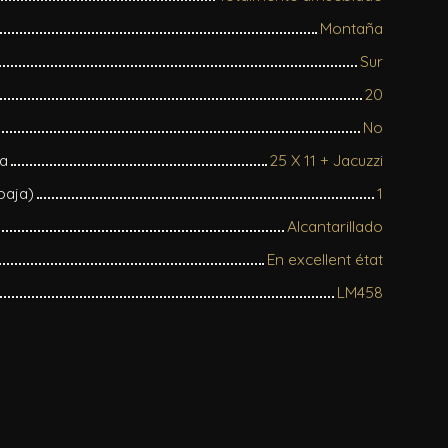
Montaña
Sur
20
No
na
25 X 11 + Jacuzzi
 baja)
1
Alcantarillado
En excellent état
LM458