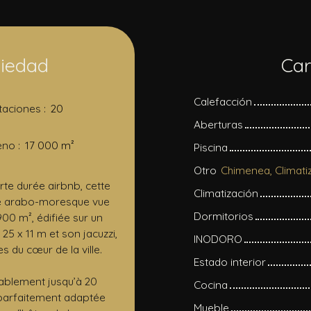
piedad
Car
Calefacción
taciones
:
20
Aberturas
eno
:
17 000
m²
Piscina
Otro
te durée airbnb, cette
Climatización
ure arabo-moresque vue
Dormitorios
900 m², édifiée sur un
5 x 11 m et son jacuzzi,
INODORO
s du cœur de la ville.
Estado interior
tablement jusqu’à 20
Cocina
 parfaitement adaptée
Mueble