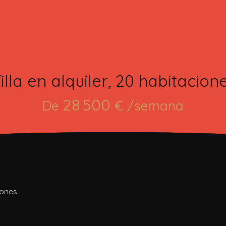
illa en alquiler, 20 habitacion
28 500
De
€ /semana
ciones