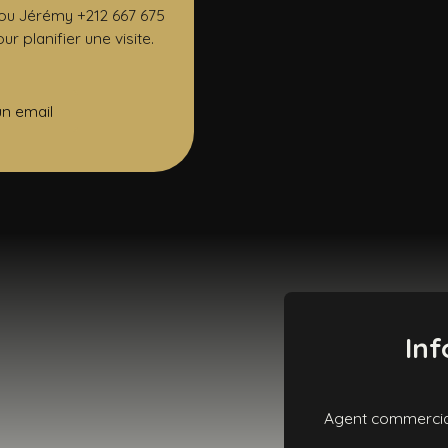
 ou Jérémy +212 667 675
 planifier une visite.
un email
Inf
Agent commercial 