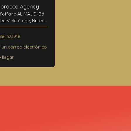
Morocco Agency
d'affaire AL MAJID, Bd
 V, 4e étage, Bureau
N°24
0000 Marrakech
666 623918
r un correo electrónico
llegar