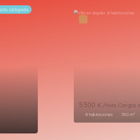
Novedad
1 150
€ /mes Cargos exc
8
habitaciones
150
m²