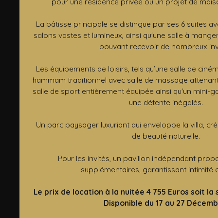
pour une résidence privée ou un projet de maiso
La bâtisse principale se distingue par ses 6 suites a
salons vastes et lumineux, ainsi qu'une salle à mang
pouvant recevoir de nombreux inv
Les équipements de loisirs, tels qu’une salle de cinéma
hammam traditionnel avec salle de massage attenant
salle de sport entièrement équipée ainsi qu'un mini-go
une détente inégalés.
Un parc paysager luxuriant qui enveloppe la villa, cr
de beauté naturelle.
Pour les invités, un pavillon indépendant prop
supplémentaires, garantissant intimité e
Le prix de location à la nuitée 4 755 Euros soit l
Disponible du 17 au 27 Décemb