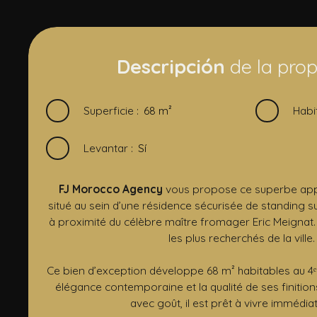
Descripción
de la pro
Superficie
:
68
m²
Habi
Levantar
:
Sí
FJ Morocco Agency
vous propose ce superbe app
situé au sein d’une résidence sécurisée de standing 
à proximité du célèbre maître fromager Eric Meignat
les plus recherchés de la ville.
Ce bien d’exception développe 68 m² habitables au 4ᵉ
élégance contemporaine et la qualité de ses finitio
avec goût, il est prêt à vivre immédi