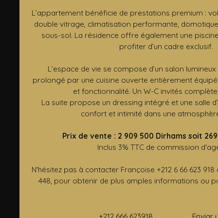
L’appartement bénéficie de prestations premium : vole
double vitrage, climatisation performante, domotique
sous-sol. La résidence offre également une piscine
profiter d’un cadre exclusif.
L’espace de vie se compose d’un salon lumineux 
prolongé par une cuisine ouverte entièrement équipée
et fonctionnalité. Un W-C invités complète
La suite propose un dressing intégré et une salle d’
confort et intimité dans une atmosphère
Prix de vente : 2 909 500 Dirhams soit 269
Inclus 3% TTC de commission d'ag
N'hésitez pas à contacter Françoise +212 6 66 623 918
448, pour obtenir de plus amples informations ou pou
+212 666 623918
Enviar 