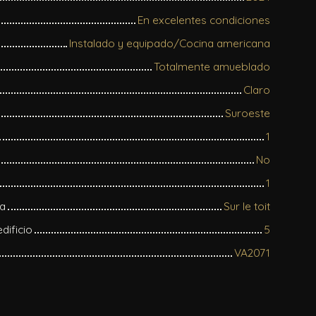
En excelentes condiciones
Instalado y equipado/Cocina americana
Totalmente amueblado
Claro
Suroeste
1
No
1
na
Sur le toit
dificio
5
VA2071