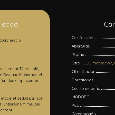
piedad
Car
Calefacción
taciones
:
3
Aberturas
Piscina
Otro
Climatización,
artement T2 meublé,
Climatización
sur l'avenue Mohamed VI,
Dormitorios
. l’un des emplacements
Cuarto de baño
INODORO
 étage et séduit par son
ns. Entièrement meublé
Piso
atement.
Construcción