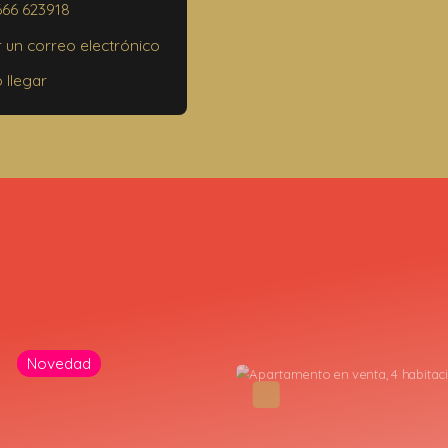
0000 Marrakech
666 623918
r un correo electrónico
llegar
sita obligada