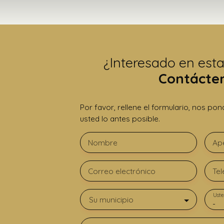
¿Interesado en est
Contácte
Por favor, rellene el formulario, nos p
usted lo antes posible.
Nombre
Ape
Correo electrónico
Tel
Uste
Su municipio
-