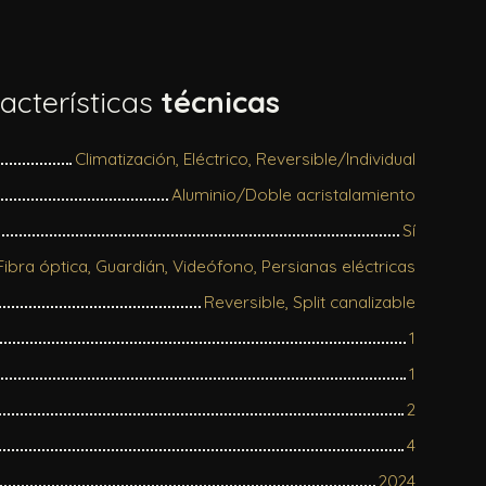
acterísticas
técnicas
Climatización, Eléctrico, Reversible/Individual
Aluminio/Doble acristalamiento
Sí
 Fibra óptica, Guardián, Videófono, Persianas eléctricas
Reversible, Split canalizable
1
1
2
4
2024