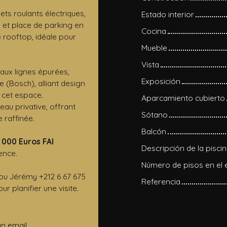
ts roulants électriques,
Estado interior
 et place de parking en
Cocina
 rooftop, idéale pour
Mueble
Vista
aux lignes épurées,
Exposición
 (Bosch), alliant design
 cet espace.
Aparcamiento cubierto
eau privative, offrant
Sótano
 raffinée.
Balcón
 000 Euros FAI
Descripción de la pisci
ence.
Número de pisos en el e
 ou Jérémy +212 6 67 675
Referencia
r planifier une visite.
un email