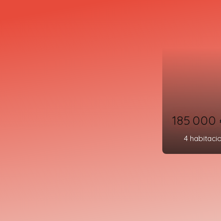
249 00
4
habitaci