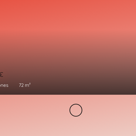
0
€
ones
85
m²