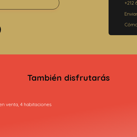
4
+212 
Envia
Cómo 
También disfrutarás
Una vi