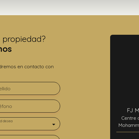
a propiedad?
nos
ondremos en contacto con
llido
éfono
FJ 
Centre 
d desea
Mohammed