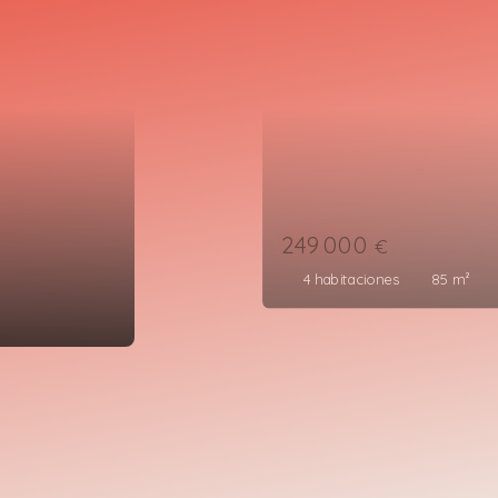
138 500
€
6
habitaciones
93
m²