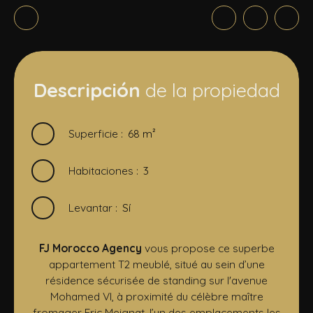
Descripción
de la propiedad
Superficie
:
68
m²
Habitaciones
:
3
Levantar
:
Sí
FJ Morocco Agency
vous propose ce superbe
appartement T2 meublé, situé au sein d’une
résidence sécurisée de standing sur l'avenue
Mohamed VI, à proximité du célèbre maître
fromager Eric Meignat. l’un des emplacements les