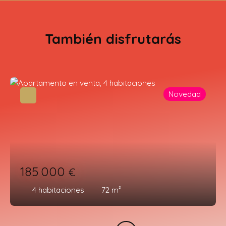
También disfrutarás
Novedad
185 000
€
4
habitaciones
72
m²