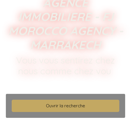
AGENCE
IMMOBILIERE - FJ
MOROCCO AGENCY -
MARRAKECH
Vous vous sentirez chez
nous comme chez vous !
|
Ouvrir la recherche