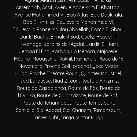
Agdal, Allal El Fassi, Al Maaden, Amelkis,
Amerchich, Assif, Avenue Abdelkrim El Khattabi,
Avenue Mohammed VI, Bab Atlas, Bab Doukkala,
Bab El Khmiss, Boulevard Mohammed VI,
Boulevard Prince Moulay Abdellah, Camp El Ghoul,
Dar El Bacha, Ennakhil Sud, Guéliz, Hassan II,
Hivernage, Jardins de l’Agdal, Jardin El Harti,
Jemaa El Fna, Kasbah, La Ménara, Majorelle,
Médina, Mouassine, Nakhil, Palmeraie, Place du 16
Novembre, Proche Golf, proche Lycée Victor
Hugo, Proche Théâtre Royal, Quartier Industriel,
Riad Larousse, Riad Zitoun, Route d’Amizmiz,
Route de Casablanca, Route de Fès, Route de
l’Ourika, Route de Ouarzazate, Route de Safi,
Route de Tahannaout, Route Tameslouht,
Semlalia, Sidi Abbad, Sidi Ghanem, Tamansourt,
Tameslouht, Targa, Victor Hugo.