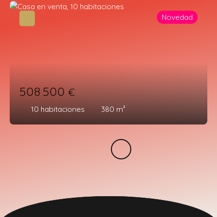
Novedad
508 500
€
10
habitaciones
380
m²