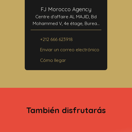
FJ Morocco Agency
Centre d'affaire AL MAJID, Bd
Mohammed V, 4e étage, Bureau
N°24
40000 Marrakech
+212 666 623918
Enviar un correo electrónico
Cómo llegar
También disfrutarás