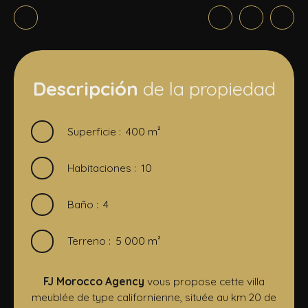
Descripción
de la propiedad
Superficie
:
400
m²
Habitaciones
:
10
Baño
:
4
Terreno
:
5 000
m²
FJ Morocco Agency
vous propose cette villa
meublée de type californienne, située au km 20 de