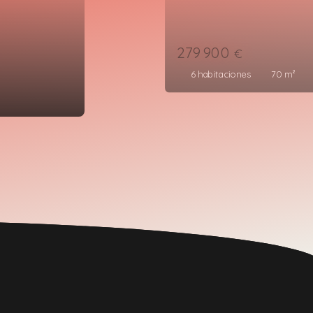
359 900
€
6
habitaciones
90
m²