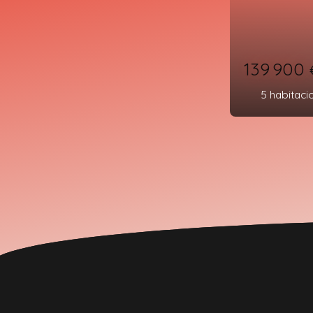
279 90
6
habitac