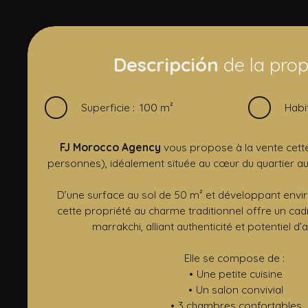
Descripción
de la pro
Superficie
:
100
m²
Habi
FJ Morocco Agency
vous propose à la vente cette
personnes), idéalement située au cœur du quartier au
D’une surface au sol de 50 m² et développant envir
cette propriété au charme traditionnel offre un ca
marrakchi, alliant authenticité et potentiel
Elle se compose de :
Une petite cuisine
Un salon convivial
3 chambres confortables