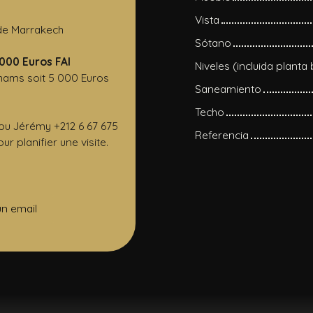
Vista
 de Marrakech
Sótano
 000 Euros FAI
Niveles (incluida planta
hams soit 5 000 Euros
Saneamiento
Techo
 ou Jérémy +212 6 67 675
Referencia
r planifier une visite.
un email