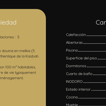
piedad
Car
Calefacción
taciones
:
5
Aberturas
Piscina
 douiria en melkia (5
thentique de la Kasbah.
Superficie del piso
Dormitorios
on 100 m² habitables,
dre de vie typiquement
Cuarto de baño
 d’aménagement.
INODORO
Estado interior
Cocina
Mueble