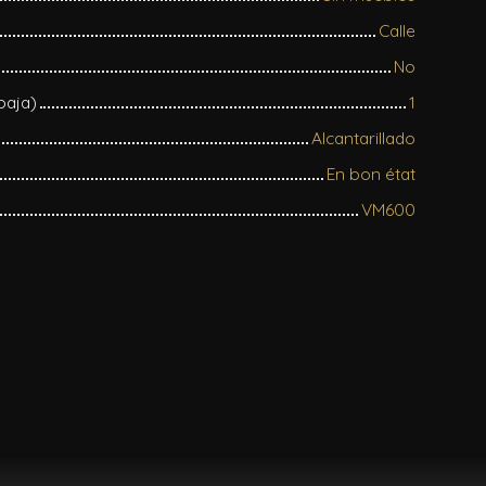
Calle
No
 baja)
1
Alcantarillado
En bon état
VM600