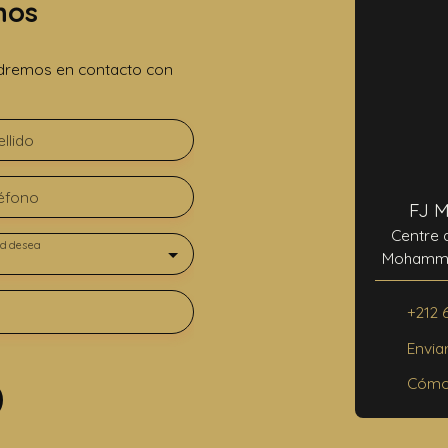
nos
ondremos en contacto con
llido
éfono
FJ 
Centre 
d desea
Mohammed
4
+212 
Envia
Cómo 