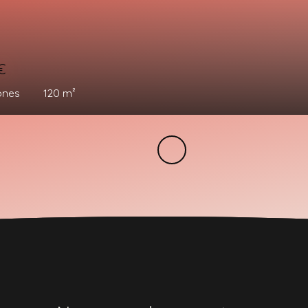
0
€
iones
70
m²