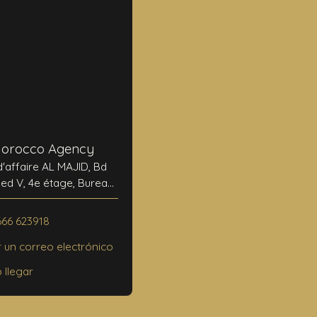
Morocco Agency
d'affaire AL MAJID, Bd
 V, 4e étage, Bureau
N°24
0000 Marrakech
666 623918
r un correo electrónico
llegar