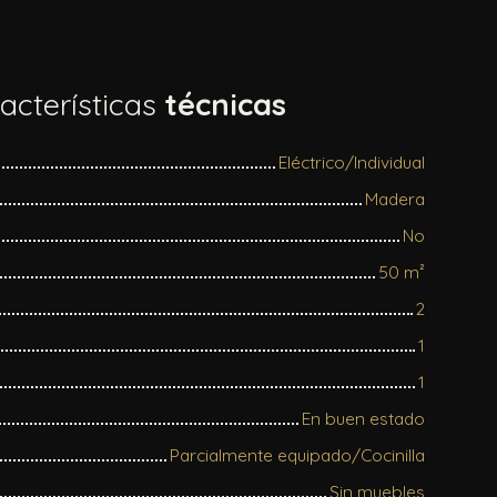
acterísticas
técnicas
Eléctrico/Individual
Madera
No
50
m²
2
1
1
En buen estado
Parcialmente equipado/Cocinilla
Sin muebles