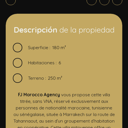
Descripción
de la propiedad
Superficie
:
180
m²
Habitaciones
:
6
Terreno
:
250
m²
FJ Morocco Agency
vous propose cette villa
titrée, sans VNA, réservé exclusivement aux
personnes de nationalité marocaine, tunisienne
ou sénégalaise, située à Marrakech sur la route de
Tahannaout, au sein d’un groupement d’habitation
en coopérative. Cette villa mitoyenne offre un