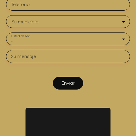
Teléfono
Su municipio
Usted desea
-
Su mensaje
Enviar