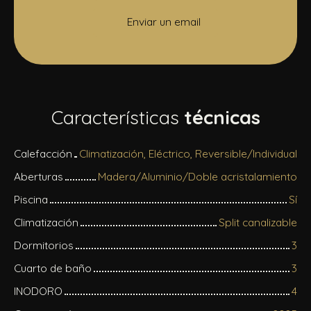
Enviar un email
Características
técnicas
Calefacción
Climatización, Eléctrico, Reversible/Individual
Aberturas
Madera/Aluminio/Doble acristalamiento
Piscina
Sí
Climatización
Split canalizable
Dormitorios
3
Cuarto de baño
3
INODORO
4