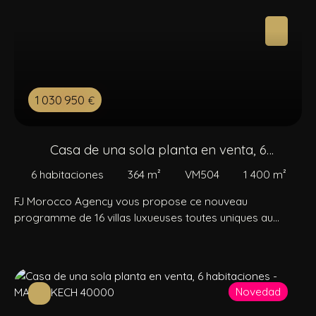
1 030 950
€
Casa de una sola planta en venta, 6
habitaciones
6
habitaciones
364
m²
VM504
1 400
m²
FJ Morocco Agency vous propose ce nouveau
programme de 16 villas luxueuses toutes uniques au
design moderne, construites de plain-pied avec
rooftops. Idéalement situé à proximité de 3 golfs
renommés sur la route d’Amizmiz km 10, offrant un
panorama exceptionnel face aux majestueuses
Novedad
montagnes de l’Atlas. Les villas offrent des superficies
généreuses allant de 400 à 600 m² couverte, construites