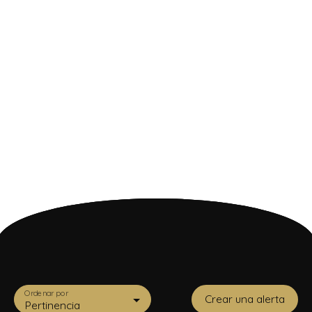
Presupuesto máximo (€)
Área mínima (m²)
Búsqueda
Ordenar por
Crear una alerta
Pertinencia