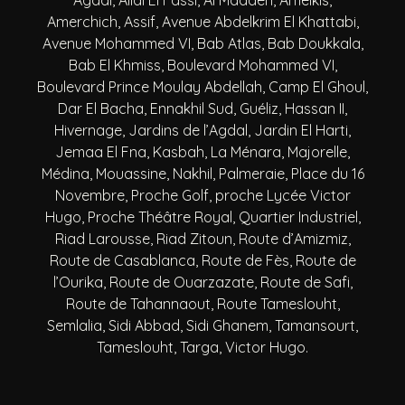
Agdal, Allal El Fassi, Al Maaden, Amelkis,
Amerchich, Assif, Avenue Abdelkrim El Khattabi,
Avenue Mohammed VI, Bab Atlas, Bab Doukkala,
Bab El Khmiss, Boulevard Mohammed VI,
Boulevard Prince Moulay Abdellah, Camp El Ghoul,
Dar El Bacha, Ennakhil Sud, Guéliz, Hassan II,
Hivernage, Jardins de l’Agdal, Jardin El Harti,
Jemaa El Fna, Kasbah, La Ménara, Majorelle,
Médina, Mouassine, Nakhil, Palmeraie, Place du 16
Novembre, Proche Golf, proche Lycée Victor
Hugo, Proche Théâtre Royal, Quartier Industriel,
Riad Larousse, Riad Zitoun, Route d’Amizmiz,
Route de Casablanca, Route de Fès, Route de
l’Ourika, Route de Ouarzazate, Route de Safi,
Route de Tahannaout, Route Tameslouht,
Semlalia, Sidi Abbad, Sidi Ghanem, Tamansourt,
Tameslouht, Targa, Victor Hugo.