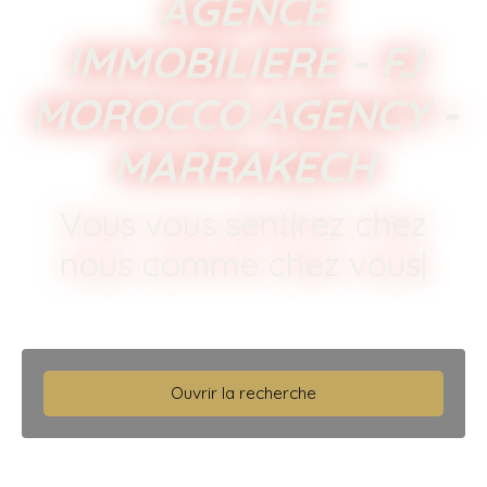
AGENCE
IMMOBILIERE - FJ
MOROCCO AGENCY -
MARRAKECH
Vous vous sentirez chez
nous comme chez vous !
|
Ouvrir la recherche