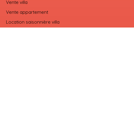
Vente villa
Vente appartement
Location saisonnière villa
Vente terrain constructible
Location appartement
Je suis propriétaire
Gestion locative
Espace propriétaire
Nous contacter
Informations