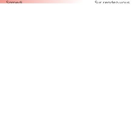
Samedi
Sur rendez-vous
Dimanche
Fermé
Suivez-nous
sur les réseaux
sociaux :