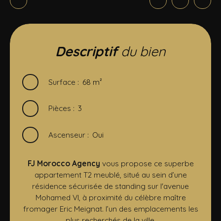
Descriptif
du bien
Surface
:
68
m²
Pièces
:
3
Ascenseur
:
Oui
FJ Morocco Agency
vous propose ce superbe
appartement T2 meublé, situé au sein d’une
résidence sécurisée de standing sur l'avenue
Mohamed VI, à proximité du célèbre maître
fromager Eric Meignat. l’un des emplacements les
plus recherchés de la ville.