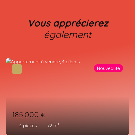
Vous apprécierez
également
Nouveauté
185 000
€
4
pièces
72
m²