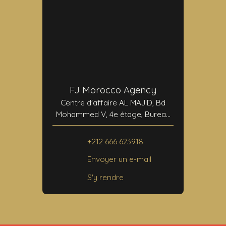
FJ Morocco Agency
Centre d'affaire AL MAJID, Bd
Mohammed V, 4e étage, Bureau
N°24
40000 Marrakech
+212 666 623918
Envoyer un e-mail
S'y rendre