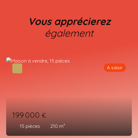
Vous apprécierez
également
A saisir
199 000
€
15
pièces
210
m²