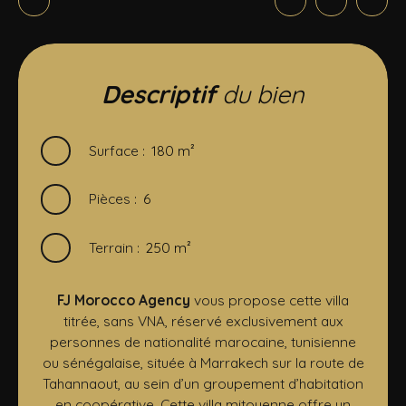
Descriptif
du bien
Surface
:
180
m²
Pièces
:
6
Terrain
:
250
m²
FJ Morocco Agency
vous propose cette villa
titrée, sans VNA, réservé exclusivement aux
personnes de nationalité marocaine, tunisienne
ou sénégalaise, située à Marrakech sur la route de
Tahannaout, au sein d’un groupement d’habitation
en coopérative. Cette villa mitoyenne offre un