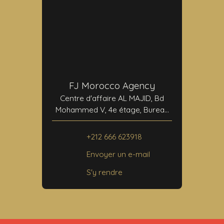
FJ Morocco Agency
Centre d'affaire AL MAJID, Bd
Mohammed V, 4e étage, Bureau
N°24
40000 Marrakech
+212 666 623918
Envoyer un e-mail
S'y rendre