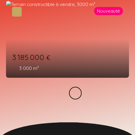
Nouveauté
3 185 000
€
3 000
m²